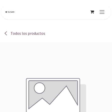
Ir al contenido
Todos los productos