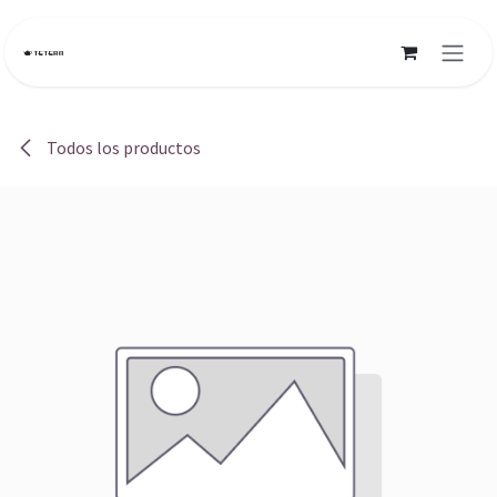
Ir al contenido
Todos los productos