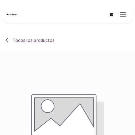
Ir al contenido
Todos los productos