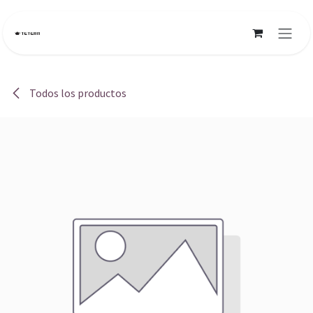
Ir al contenido
Todos los productos