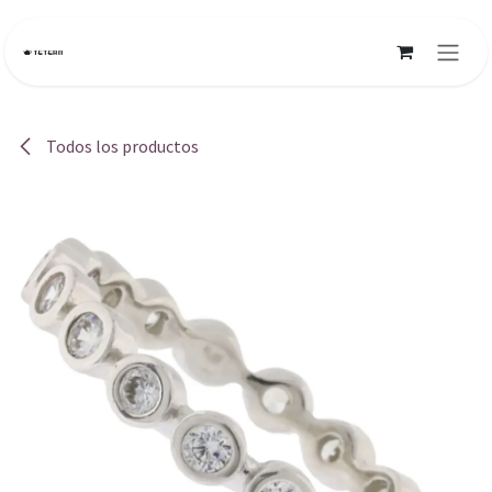
Ir al contenido
Todos los productos