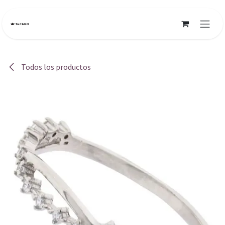
Ir al contenido
Todos los productos