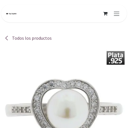
Ir al contenido
Todos los productos