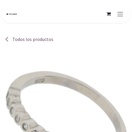
Ir al contenido
Todos los productos