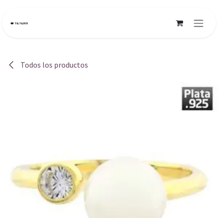
Ir al contenido
Todos los productos