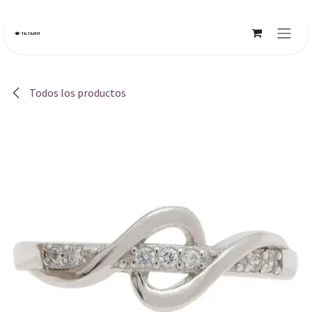
Ir al contenido
Todos los productos