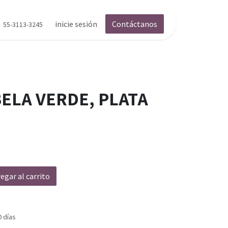
inicie sesión
Contáctanos
55-3113-3245
LA VERDE, PLATA
egar al carrito
0 días