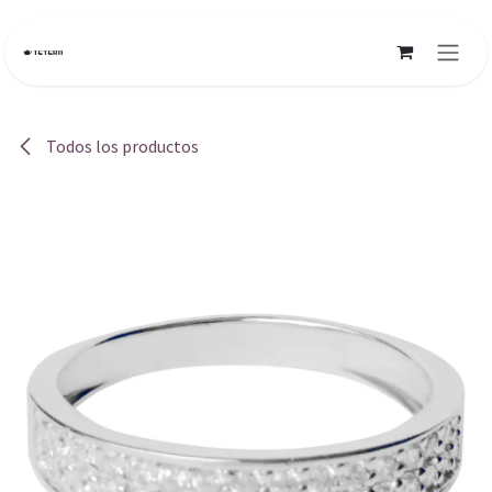
Ir al contenido
Todos los productos