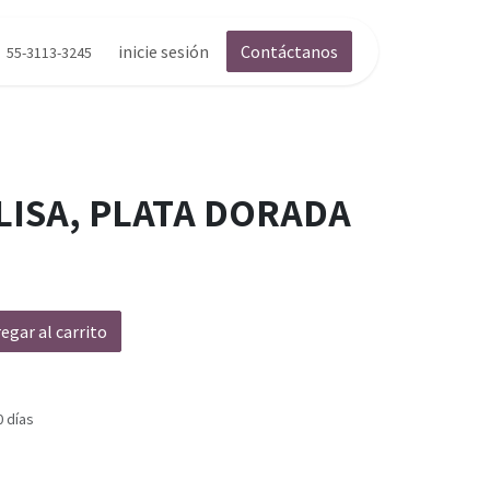
inicie sesión
Contáctanos
55-3113-3245
LISA, PLATA DORADA
egar al carrito
0 días